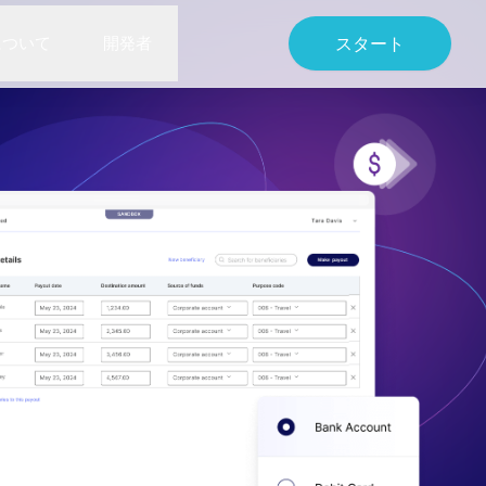
について
開発者
スタート