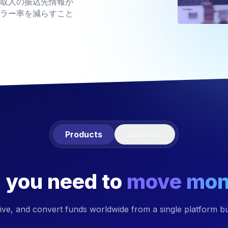
取人の振込先情報が
ラー率を減らすこと
Products
Solutions
 you need to
move mone
ive, and convert funds worldwide from a single platform buil