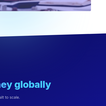
y globally
t to scale.