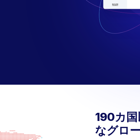
190カ
なグロ